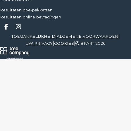
Resultaten doe-pakketten
Resultaten online bevragingen
Deel op facebook
Deel op Instagram
|
|
TOEGANKELIJKHEID
ALGEMENE VOORWAARDEN
|
|
UW PRIVACY
COOKIES
BPART 2026