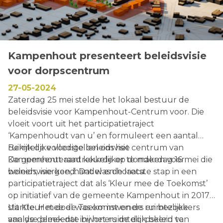
Kampenhout presenteert beleidsvisie
voor dorpscentrum
27-05-2024
Zaterdag 25 mei stelde het lokaal bestuur de
beleidsvisie voor Kampenhout-Centrum voor. Die
vloeit voort uit het participatietraject
‘Kampenhoudt van u’ en formuleert een aantal
ruimtelijke voorstellen om het centrum van
Bekijk de volledige beleidsvisie
Kampenhout aantrekkelijker te maken voor
De gemeenteraad keurde op donderdag 16 mei die
wonen, werken, handel en horeca.
beleidsvisie goed. Dat was de laatste stap in een
participatietraject dat als ‘Kleur mee de Toekomst’
op initiatief van de gemeente Kampenhout in 2017
startte. Het doel was om inwoners en bezoekers
Uit Kleur mee de Toekomst en de ruimtelijke
van de gemeente bij het ruimtelijk beleid te
analyse bleek dat inwoners de dorpskern van