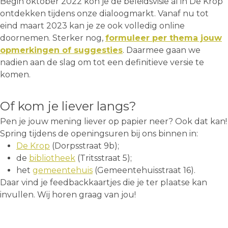
Begin oktober 2022 kon je de beleidsvisie al in De Krop
ontdekken tijdens onze dialoogmarkt. Vanaf nu tot
eind maart 2023 kan je ze ook volledig online
doornemen. Sterker nog,
formuleer per thema jouw
opmerkingen of suggesties
. Daarmee gaan we
nadien aan de slag om tot een definitieve versie te
komen.
Of kom je liever langs?
Pen je jouw mening liever op papier neer? Ook dat kan!
Spring tijdens de openingsuren bij ons binnen in:
De Krop
(Dorpsstraat 9b);
de
bibliotheek
(Tritsstraat 5);
het
gemeentehuis
(Gemeentehuisstraat 16).
Daar vind je feedbackkaartjes die je ter plaatse kan
invullen. Wij horen graag van jou!