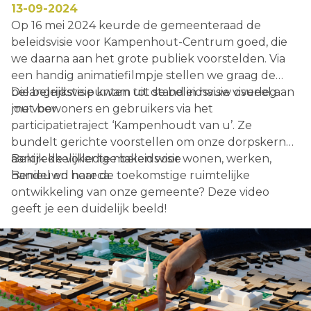
13-09-2024
Op 16 mei 2024 keurde de gemeenteraad de
beleidsvisie voor Kampenhout-Centrum goed, die
we daarna aan het grote publiek voorstelden. Via
een handig animatiefilmpje stellen we graag de
belangrijkste punten uit de beleidsvisie visueel aan
Die beleidsvisie kwam tot stand in nauw overleg
jou voor.
met bewoners en gebruikers via het
participatietraject ‘Kampenhoudt van u’. Ze
bundelt gerichte voorstellen om onze dorpskern
aantrekkelijker te maken voor wonen, werken,
Bekijk de volledige beleidsvisie
handel en horeca.
Benieuwd naar de toekomstige ruimtelijke
ontwikkeling van onze gemeente? Deze video
geeft je een duidelijk beeld!