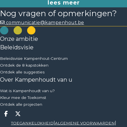
lees meer
bijbehorende fauna en flora die er nog is, heeft geen
Nog vragen of opmerkingen?
nood aan massavolksopkomsten en dreunende bassen
die het normale leven tot 4 uur 's nachts verstoren. Dus
communicatie@kampenhout.be
helemaal mee eens - maar voor zover ik kan
waarnemen lukt het niet erg. Afbeeldingen kan je
Onze ambitie
terugvinden op de website van Kampenhout en eens
vergelijken met de huidige situatie.
Beleidsvisie
Beleidsvisie Kampenhout-Centrum
Ontdek de 8 kapstokken
Ontdek alle suggesties
Over Kampenhoudt van u
Wat is Kampenhoudt van u?
Kleur mee de Toekomst
Ontdek alle projecten
Deel op facebook
Deel op X
|
|
TOEGANKELIJKHEID
ALGEMENE VOORWAARDEN