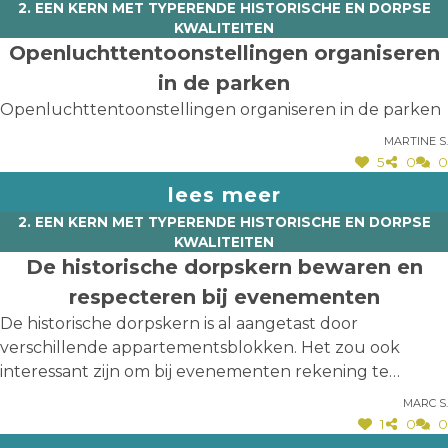
2. EEN KERN MET TYPERENDE HISTORISCHE EN DORPSE
KWALITEITEN
Openluchttentoonstellingen organiseren
in de parken
Openluchttentoonstellingen organiseren in de parken
Martine S.
5
0
0
lees meer
2. EEN KERN MET TYPERENDE HISTORISCHE EN DORPSE
KWALITEITEN
De historische dorpskern bewaren en
respecteren bij evenementen
De historische dorpskern is al aangetast door
verschillende appartementsblokken. Het zou ook
interessant zijn om bij evenementen rekening te
houden met dit dorpse karakter. Het dorpse karakter
Marc S.
met een woonzorgcentrum, assistentiewoningen en
1
0
0
wat groene zones en landwegen met de weinige