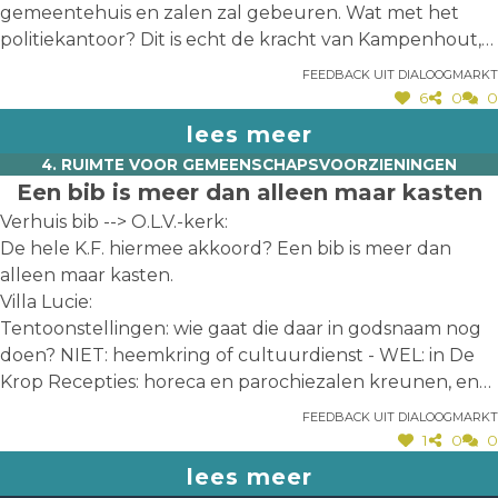
gemeentehuis en zalen zal gebeuren. Wat met het
politiekantoor? Dit is echt de kracht van Kampenhout,
alles binnen wandel-/fietsafstand hebben.
Feedback uit dialoogmarkt
6
0
0
lees meer
4. RUIMTE VOOR GEMEENSCHAPSVOORZIENINGEN
Een bib is meer dan alleen maar kasten
Verhuis bib --> O.L.V.-kerk:
De hele K.F. hiermee akkoord? Een bib is meer dan
alleen maar kasten.
Villa Lucie:
Tentoonstellingen: wie gaat die daar in godsnaam nog
doen? NIET: heemkring of cultuurdienst - WEL: in De
Krop Recepties: horeca en parochiezalen kreunen, en
dan gaat gemeente dit overnemen? Onbegrijpelijk!
Feedback uit dialoogmarkt
1
0
0
lees meer