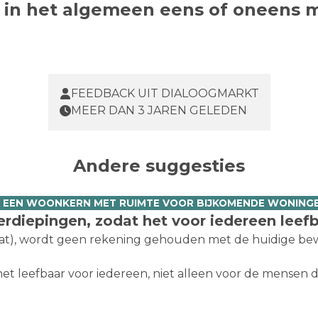
t in het algemeen eens of oneens 
FEEDBACK UIT DIALOOGMARKT
MEER DAN 3 JAREN GELEDEN
Andere suggesties
. EEN WOONKERN MET RUIMTE VOOR BIJKOMENDE WONING
erdiepingen, zodat het voor iedereen leefba
at), wordt geen rekening gehouden met de huidige bewon
het leefbaar voor iedereen, niet alleen voor de mensen 