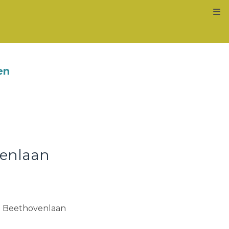
Kl
en
venlaan
an Beethovenlaan