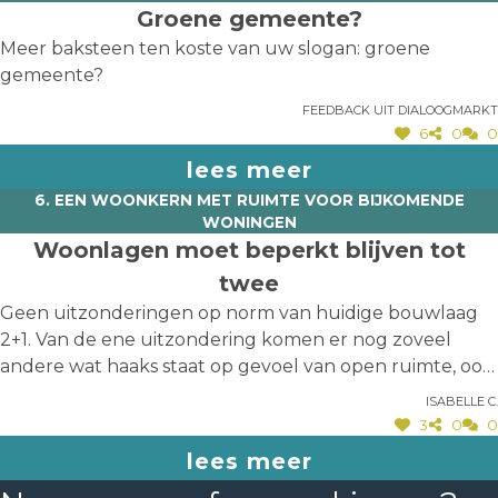
Groene gemeente?
Meer baksteen ten koste van uw slogan: groene
gemeente?
Feedback uit dialoogmarkt
6
0
0
lees meer
6. EEN WOONKERN MET RUIMTE VOOR BIJKOMENDE
WONINGEN
Woonlagen moet beperkt blijven tot
twee
Geen uitzonderingen op norm van huidige bouwlaag
2+1. Van de ene uitzondering komen er nog zoveel
andere wat haaks staat op gevoel van open ruimte, ook
in kapstokken opgenomen.
Isabelle C.
3
0
0
lees meer