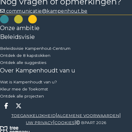
Nog vragen of opmerkingen?
communicatie@kampenhout.be
Onze ambitie
Beleidsvisie
Beleidsvisie Kampenhout-Centrum
Ontdek de 8 kapstokken
Ontdek alle suggesties
Over Kampenhoudt van u
Wat is Kampenhoudt van u?
Kleur mee de Toekomst
Ontdek alle projecten
Deel op facebook
Deel op X
|
|
TOEGANKELIJKHEID
ALGEMENE VOORWAARDEN
|
|
UW PRIVACY
COOKIES
BPART 2026