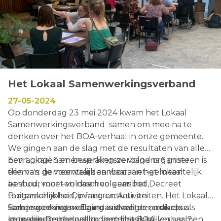
de visie.
Het Lokaal Samenwerkingsverband
27-05-2024
Op donderdag 23 mei 2024 kwam het Lokaal
Samenwerkingsverband samen om mee na te
denken over het BOA-verhaal in onze gemeente.
We gingen aan de slag met de resultaten van alle
bevragingen en bespraken ze volgens 6 grote
Een Lokaal Samenwerkingsverband organiseren is
thema's: gemeentelijk aanbod, niet-gemeentelijk
één van de voorwaarden waaraan het lokaal
aanbod, voor -en naschools aanbod,
bestuur moet voldoen volgens het Decreet
toegankelijkheid, infrastructuur en
Buitenschoolse Opvang en Activiteiten. Het Lokaal
samenwerkingen. Daarnaast werden ook de
Samenwerkingsverband is idealiter zo divers als
Heb je geen uitnodiging ontvangen, maar past
kernwaarden bepaald die de basis zullen vormen
mogelijk. De bedoeling van dit Lokaal
jouw organisatie wel binnen het BOA-verhaal?