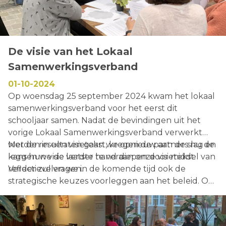
De visie van het Lokaal
Samenwerkingsverband
01-10-2024
Op woensdag 25 september 2024 kwam het lokaal
samenwerkingsverband voor het eerst dit
schooljaar samen. Nadat de bevindingen uit het
vorige Lokaal Samenwerkingsverband verwerkt
werden in een visietekst, kregen de partners nu de
Met de resultaten gaan we opnieuw aan de slag en
kans hun visie verder te verdiepen door middel van
leggen we de laatste hand aan onze visietekst.
reflectieve vragen.
Verder zullen we in de komende tijd ook de
strategische keuzes voorleggen aan het beleid. Op
21 januari 2025 brengen we het Lokaal
Samenwerkingsverband opnieuw samen om
concrete doelstellingen en acties te koppelen aan