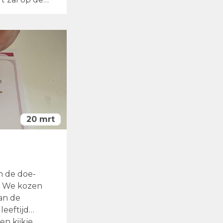
20 mrt
m de doe-
n. We kozen
van de
leeftijd
en kijkje