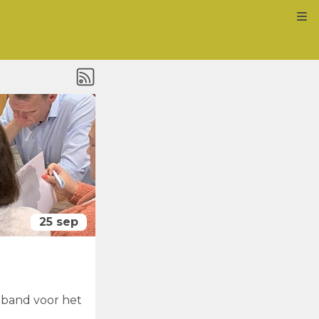
Kl
25 sep
band voor het