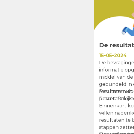
De resulta
15-05-2024
De bevraginge
informatie opg
middel van de
gebundeld in 
resultaten uit
Resultaten do
proces. Bekijk
Resultaten on
Binnenkort ko
willen nadenk
resultaten te 
stappen zetten