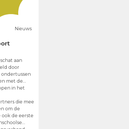
Nieuws
port
schat aan
meld door
s ondertussen
men met de
ppen in het
rtners die mee
en om de
e ook de eerste
enschoolse