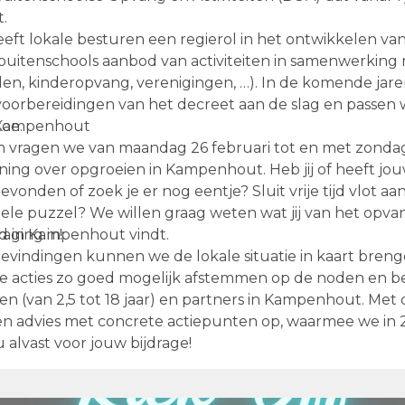
t.
eft lokale besturen een regierol in het ontwikkelen va
buitenschools aanbod van activiteiten in samenwerking 
len, kinderopvang, verenigingen, …). In de komende jar
voorbereidingen van het decreet aan de slag en passen 
oe.
 Kampenhout
rm vragen we van maandag 26 februari tot en met zonda
ng over opgroeien in Kampenhout. Heb jij of heeft jou
onden of zoek je er nog eentje? Sluit vrije tijd vlot aan 
ele puzzel? We willen graag weten wat jij van het opva
od in Kampenhout vindt.
aging in!
evindingen kunnen we de lokale situatie in kaart bren
e acties zo goed mogelijk afstemmen op de noden en b
en (van 2,5 tot 18 jaar) en partners in Kampenhout. Met 
 advies met concrete actiepunten op, waarmee we in 2
alvast voor jouw bijdrage!