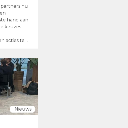
 partners nu
gen.
ste hand aan
che keuzes
 acties te
Nieuws