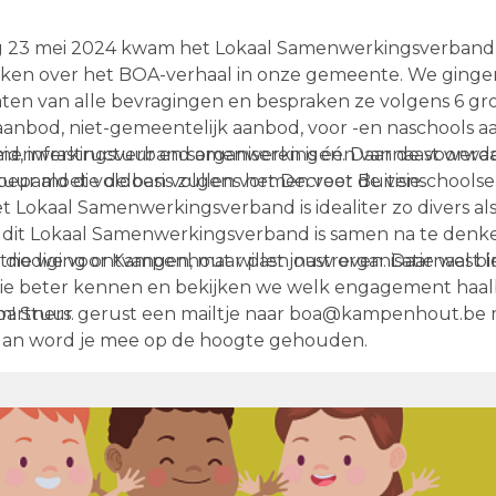
 23 mei 2024 kwam het Lokaal Samenwerkingsverban
ken over het BOA-verhaal in onze gemeente. We gingen
ten van alle bevragingen en bespraken ze volgens 6 gro
aanbod, niet-gemeentelijk aanbod, voor -en naschools a
eid, infrastructuur en samenwerkingen. Daarnaast werd
menwerkingsverband organiseren is één van de voorwa
paald die de basis zullen vormen voor de visie.
stuur moet voldoen volgens het Decreet Buitenschools
Het Lokaal Samenwerkingsverband is idealiter zo divers al
 dit Lokaal Samenwerkingsverband is samen na te denk
e die we voor Kampenhout willen nastreven. Daarnaast 
itnodiging ontvangen, maar past jouw organisatie wel b
atie beter kennen en bekijken we welk engagement haalb
partners.
! Stuur gerust een mailtje naar boa@kampenhout.be 
dan word je mee op de hoogte gehouden.