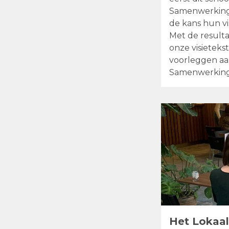
Samenwerkings
de kans hun vi
Met de result
onze visieteks
voorleggen aan
Samenwerkings
koppelen aan d
Het Lokaa