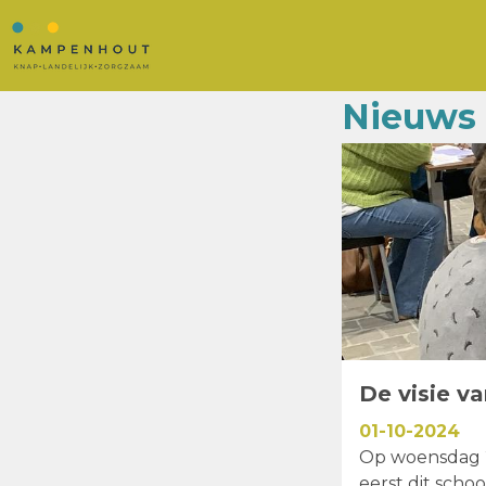
Nieuws
De visie v
01-10-2024
Op woensdag 
eerst dit scho