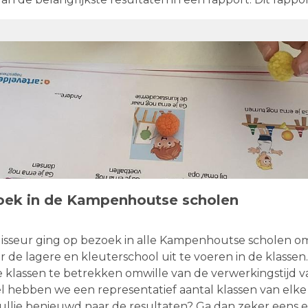
ijnen op de pagina 'resultaten bevragingen'.
oek in de Kampenhoutse scholen
sseur ging op bezoek in alle Kampenhoutse scholen o
 de lagere en kleuterschool uit te voeren in de klasse
le klassen te betrekken omwille van de verwerkingstijd 
l hebben we een representatief aantal klassen van elke 
jullie benieuwd naar de resultaten? Ga dan zeker eens e