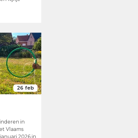
26 feb
inderen in
et Vlaams
januari 2026 in