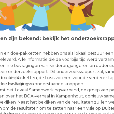
ten zijn bekend: bekijk het onderzoeksrap
n en doe-pakketten hebben ons als lokaal bestuur een 
eleverd. Alle informatie die de voorbije tijd werd verza
 online bevragingen van kinderen, jongeren en ouders i
een onderzoeksrapport. Dit onderzoeksrapport zal, sa
 de doe-pakketten, de basis vormen voor de verdere sta
e-pakketten
 de resultaten via onderstaande knoppen.
line bevragingen
mt het Lokaal Samenwerkingsverband, de groep van pa
en over het BOA-verhaal in Kampenhout, opnieuw sam
bekijken. Naast het bekijken van de resultaten zullen w
 om de resultaten om te zetten naar een visie op Buit