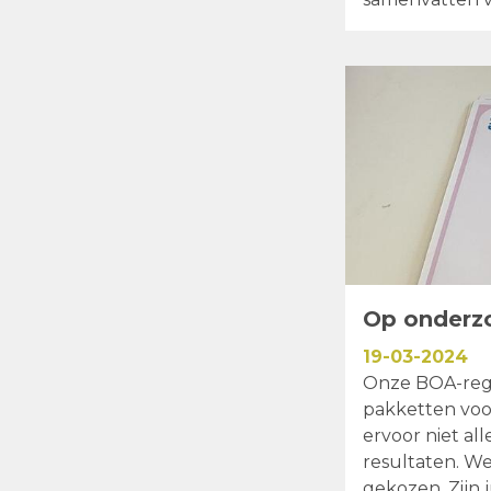
website versch
Op onderz
19-03-2024
Onze BOA-regi
pakketten voor
ervoor niet al
resultaten. We
gekozen. Zijn 