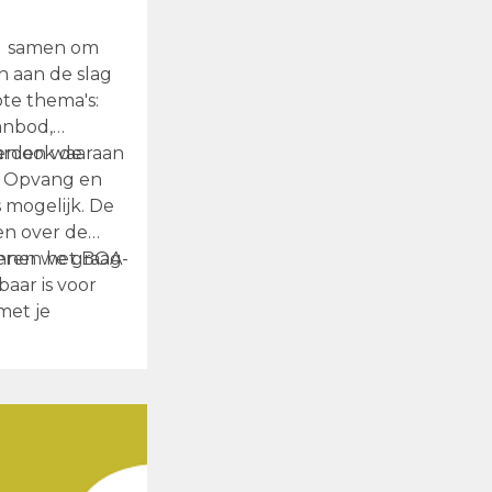
d samen om
 aan de slag
te thema's:
anbod,
en ook de
arden waaraan
e Opvang en
s mogelijk. De
en over de
leren we graag
innen het BOA-
aar is voor
met je