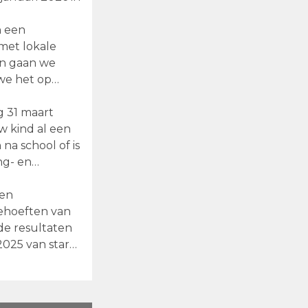
n een
met lokale
en gaan we
we het op
g 31 maart
w kind al een
na school of is
ng- en
gen
ehoeften van
de resultaten
025 van start