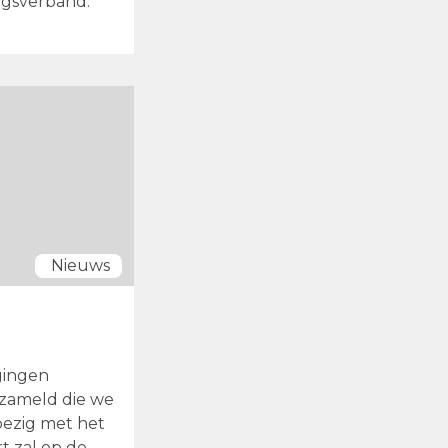
ngsverband.
Nieuws
gingen
rzameld die we
bezig met het
t zal op de