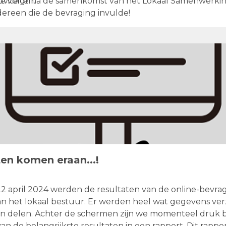
viteiten.
ie volgt na de samenkomst van het Lokaal Samenwerki
ereen die de bevraging invulde!
ten komen eraan...!
 april 2024 werden de resultaten van de online-bevra
an het lokaal bestuur. Er werden heel wat gegevens ve
len delen. Achter de schermen zijn we momenteel druk 
n de belangrijkste resultaten in een rapport. Dit rappor