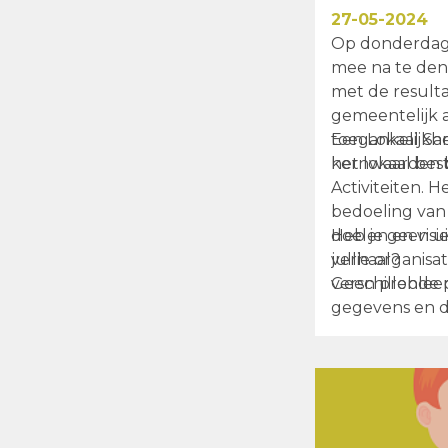
27-05-2024
Op donderdag
mee na te den
met de resulta
gemeentelijk 
toegankelijkh
Een Lokaal Sa
kernwaarden be
het lokaal be
Activiteiten. 
bedoeling van
doelen en visi
Heb je geen u
jullie organis
verhaal?
verschillende 
Geen probleem
gegevens en 