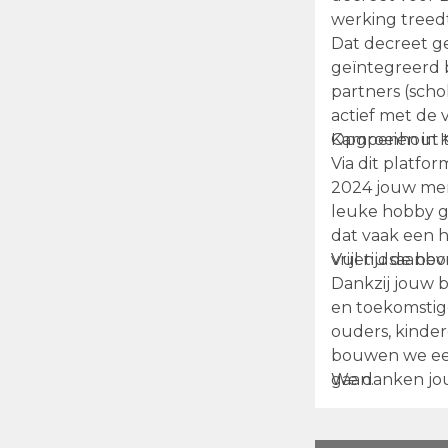
werking treed
Dat decreet ge
geïntegreerd 
partners (scho
actief met de 
Kampenhout t
Opgroeien in
Via dit platfo
2024 jouw meni
leuke hobby gev
dat vaak een h
vrijetijdsaanb
Vul nu de bevr
Dankzij jouw b
en toekomstig
ouders, kinder
bouwen we een
gaan.
We danken jou 