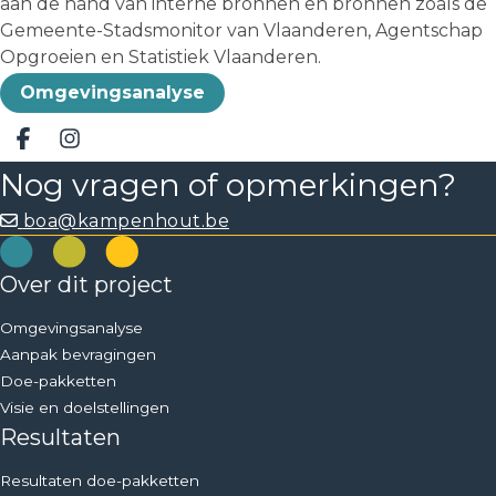
aan de hand van interne bronnen en bronnen zoals de
Gemeente-Stadsmonitor van Vlaanderen, Agentschap
Opgroeien en Statistiek Vlaanderen.
Omgevingsanalyse
Deel op facebook
Deel op Instagram
Nog vragen of opmerkingen?
boa@kampenhout.be
Over dit project
Omgevingsanalyse
Aanpak bevragingen
Doe-pakketten
Visie en doelstellingen
Resultaten
Resultaten doe-pakketten