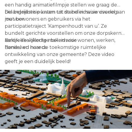
een handig animatiefilmpje stellen we graag de
belangrijkste punten uit de beleidsvisie visueel aan
Die beleidsvisie kwam tot stand in nauw overleg
jou voor.
met bewoners en gebruikers via het
participatietraject ‘Kampenhoudt van u’. Ze
bundelt gerichte voorstellen om onze dorpskern
aantrekkelijker te maken voor wonen, werken,
Bekijk de volledige beleidsvisie
handel en horeca.
Benieuwd naar de toekomstige ruimtelijke
ontwikkeling van onze gemeente? Deze video
geeft je een duidelijk beeld!