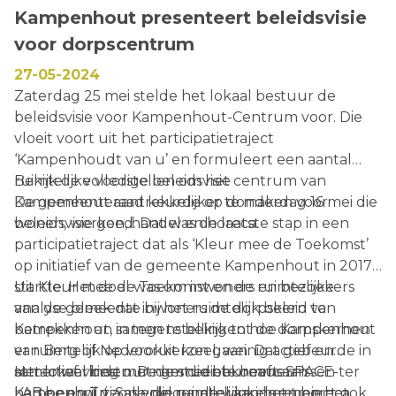
Kampenhout presenteert beleidsvisie
voor dorpscentrum
27-05-2024
Zaterdag 25 mei stelde het lokaal bestuur de
beleidsvisie voor Kampenhout-Centrum voor. Die
vloeit voort uit het participatietraject
‘Kampenhoudt van u’ en formuleert een aantal
ruimtelijke voorstellen om het centrum van
Bekijk de volledige beleidsvisie
Kampenhout aantrekkelijker te maken voor
De gemeenteraad keurde op donderdag 16 mei die
wonen, werken, handel en horeca.
beleidsvisie goed. Dat was de laatste stap in een
participatietraject dat als ‘Kleur mee de Toekomst’
op initiatief van de gemeente Kampenhout in 2017
startte. Het doel was om inwoners en bezoekers
Uit Kleur mee de Toekomst en de ruimtelijke
van de gemeente bij het ruimtelijk beleid te
analyse bleek dat inwoners de dorpskern van
betrekken en samen te bekijken hoe Kampenhout
Kampenhout, in tegenstelling tot de dorpskernen
er ruimtelijk op vooruit kon gaan. Dat gebeurde in
van Berg of Nederokkerzeel, weinig actief en
samenwerking met de studiebureaus SPACE-
attractief vinden. De gemeente heeft aan
Het lokaal bestuur nam die bekommernissen ter
LAB.be en Tri.zone, die parallel aan het traject ook
Kampenhout-Sas voldoende winkels en horeca,
harte en wil via allerlei ruimtelijke ingrepen het