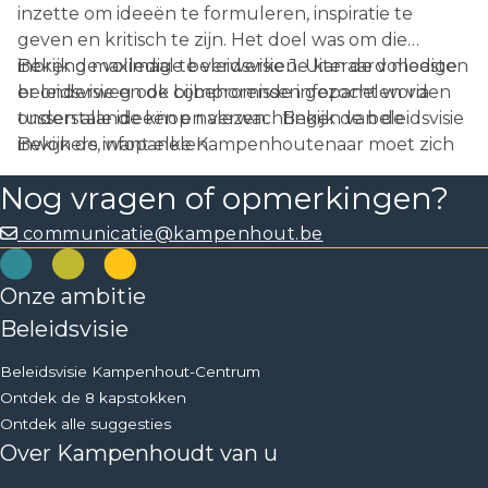
inzette om ideeën te formuleren, inspiratie te
geven en kritisch te zijn. Het doel was om die
inbreng maximaal te verwerken. Uiteraard moesten
Bekijk de volledige beleidsvisie Je kan de volledige
er onderweg ook compromissen gezocht worden
beleidsvisie en de bijbehorende infopanelen via
tussen alle ideeën en verwachtingen van de
onderstaande knop nalezen. Bekijk de beleidsvisie
inwoners, want elke Kampenhoutenaar moet zich
Bekijk de infopanelen
in deze beleidsvisie kunnen vinden.
Nog vragen of opmerkingen?
communicatie@kampenhout.be
Onze ambitie
Beleidsvisie
Beleidsvisie Kampenhout-Centrum
Ontdek de 8 kapstokken
Ontdek alle suggesties
Over Kampenhoudt van u