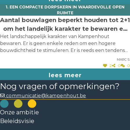
1. EEN COMPACTE DORPSKERN IN WAARDEVOLLE OPEN
RUIMTE
Aantal bouwlagen beperkt houden tot 2+1
om het landelijk karakter te bewaren en
Het landschappelijk karakter van Kampenhout
niet verder te verstedelijken. Knap
bewaren. Er is geen enkele reden om een hogere
landelijk dus.
bouwdichtheid te stimuleren. Er is reeds een tendens
waarin meer verhard en verstedelijkt wordt. Dit strookt
Marc S.
niet met de slogan knap landelijk. Ik verwijs naar het
2
0
0
plots verdwijnen van het landelijk karakter achter het
lees meer
OCMW en het verschijnen van een parkeerzone
Nog vragen of opmerkingen?
(kinderkribbe) en toename van het verkeer in de
Kriekelaarstraat. Daar wordt dan een zogenaamde
communicatie@kampenhout.be
fietsstraat van gemaakt als doekje voor het bloeden.
Verder zien we opduiken van een verdichting - zie
Onze ambitie
Dorpsstraat waar een hoeve met landelijk karakter
vervangen werd door een appartementsgebouw.
Beleidsvisie
Gebouwen waarin kleinhandel gevestigd was, werd