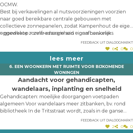
OCMW.
Best bij verkavelingen al nutsvoorzieningen voorzien
naar goed bereikbare centrale gebouwen met
collectieve zonnepanelen, zodat Kampenhout de eigen
opgewekte zonne-energie aan eigen bewoners
= goedkoop = zelfredzaamheid = onafhankelijk
rechtstreeks kan leveren (= korte keten, onafhankelijk
Feedback uit dialoogmarkt
van overkoepelende organisaties):
6
0
0
lees meer
6. EEN WOONKERN MET RUIMTE VOOR BIJKOMENDE
WONINGEN
Aandacht voor gehandicapten,
wandelaars, inplanting en snelheid
Gehandicapten: moeilijke doorgangen voetpaden
algemeen Voor wandelaars meer zitbanken, bv. rond
bibliotheek In de Tritsstraat wordt, zoals in de ganse
Dorpsstraat, 30 km/u voorzien: de meeste
Feedback uit dialoogmarkt
automobilisten lappen dit aan hun laars -> optreden
2
0
0
a.u.b. Zoals de inplanting nu is opgesteld, is er een