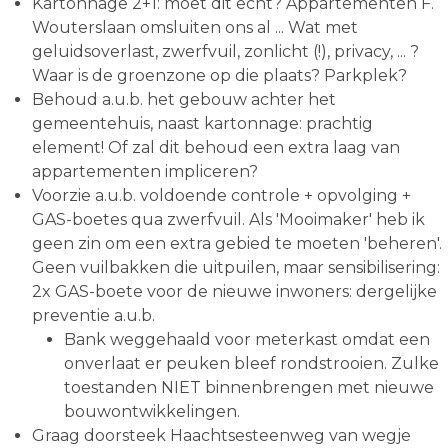
Kartonnage 2+1: moet dit echt? Appartementen F.
Wouterslaan omsluiten ons al ... Wat met
geluidsoverlast, zwerfvuil, zonlicht (!), privacy, ... ?
Waar is de groenzone op die plaats? Parkplek?
Behoud a.u.b. het gebouw achter het
gemeentehuis, naast kartonnage: prachtig
element! Of zal dit behoud een extra laag van
appartementen impliceren?
Voorzie a.u.b. voldoende controle + opvolging +
GAS-boetes qua zwerfvuil. Als 'Mooimaker' heb ik
geen zin om een extra gebied te moeten 'beheren'.
Geen vuilbakken die uitpuilen, maar sensibilisering:
2x GAS-boete voor de nieuwe inwoners: dergelijke
preventie a.u.b.
Bank weggehaald voor meterkast omdat een
onverlaat er peuken bleef rondstrooien. Zulke
toestanden NIET binnenbrengen met nieuwe
bouwontwikkelingen.
Graag doorsteek Haachtsesteenweg van wegje