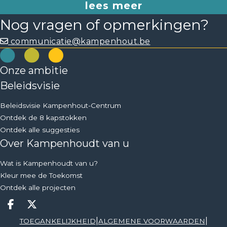
lees meer
tekort aan parking en doorstroming van verkeer.
Nog vragen of opmerkingen?
communicatie@kampenhout.be
Onze ambitie
Beleidsvisie
Beleidsvisie Kampenhout-Centrum
Ontdek de 8 kapstokken
Ontdek alle suggesties
Over Kampenhoudt van u
Wat is Kampenhoudt van u?
Kleur mee de Toekomst
Ontdek alle projecten
Deel op facebook
Deel op X
|
|
TOEGANKELIJKHEID
ALGEMENE VOORWAARDEN