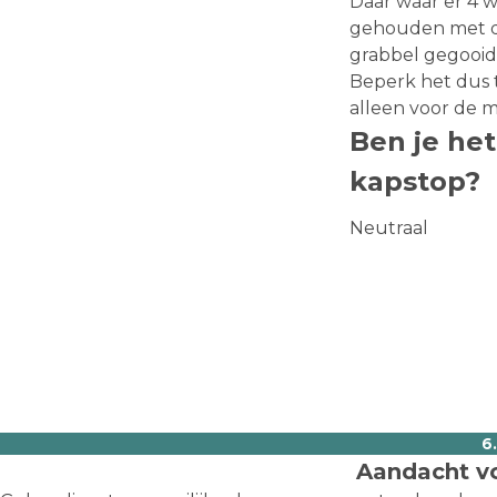
Daar waar er 4 
gehouden met de 
grabbel gegooid 
Beperk het dus t
alleen voor de 
Ben je he
kapstop?
Neutraal
6
Aandacht vo