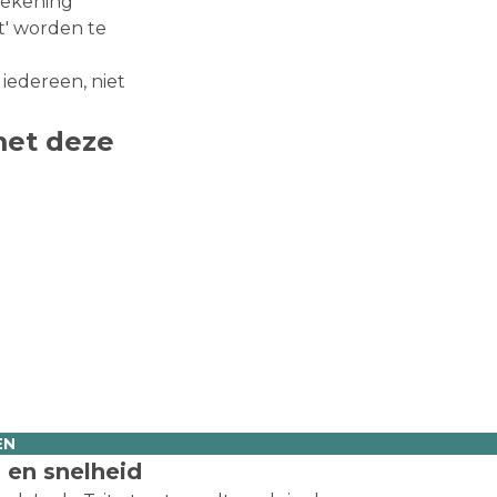
rekening
t' worden te
 iedereen, niet
met deze
EN
 en snelheid