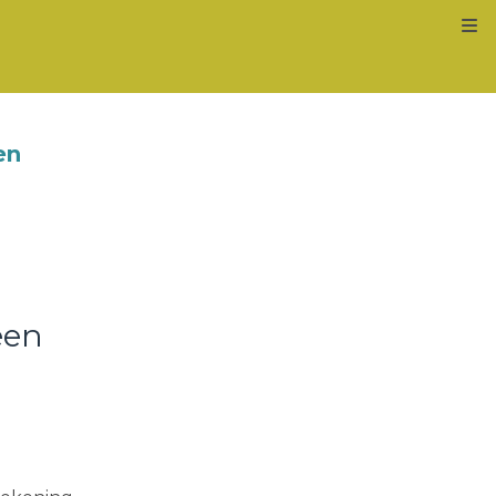
Kl
en
een