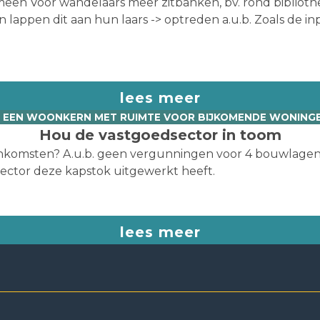
n Voor wandelaars meer zitbanken, bv. rond bibliotheek
lappen dit aan hun laars -> optreden a.u.b. Zoals de inp
lees meer
. EEN WOONKERN MET RUIMTE VOOR BIJKOMENDE WONING
Hou de vastgoedsector in toom
komsten? A.u.b. geen vergunningen voor 4 bouwlagen
dsector deze kapstok uitgewerkt heeft.
lees meer