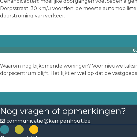
Gehandicapten: moeilijke doorgangen voetpaden algemee
Dorpsstraat, 30 km/u voorzien: de meeste automobilisten 
doorstroming van verkeer.
6
Waarom nog bijkomende woningen? Voor nieuwe taksin
dorpscentrum blijft. Het lijkt er wel op dat de vastgoe
Nog vragen of opmerkingen?
communicatie@kampenhout.be