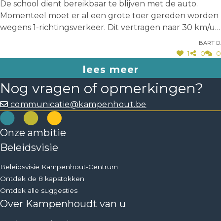
De school dient bereikbaar te blijven met de auto.
Momenteel moet er al een grote toer gereden worden
wegens 1-richtingsverkeer. Dit vertragen naar 30 km/u
draagt niet bij aan de efficiëntie om kinderen in de
Bart D.
ochtend af te zetten. Ik rij bv. 2 maal door de Tritsstraat:
1
0
0
de eerste keer met kinderen en daarna nog eens nadat
lees meer
de kinderen afgezet zijn om naar de oprit Zemst te
Nog vragen of opmerkingen?
rijden. De zone 30 dient gestaafd te worden met
ongelukstatistieken.
communicatie@kampenhout.be
Onze ambitie
Beleidsvisie
Beleidsvisie Kampenhout-Centrum
Ontdek de 8 kapstokken
Ontdek alle suggesties
Over Kampenhoudt van u