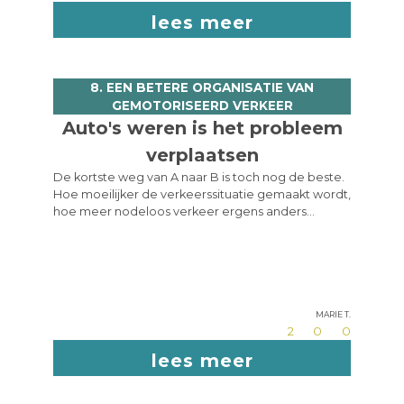
lees meer
8. EEN BETERE ORGANISATIE VAN
GEMOTORISEERD VERKEER
Auto's weren is het probleem
verplaatsen
De kortste weg van A naar B is toch nog de beste.
Hoe moeilijker de verkeerssituatie gemaakt wordt,
hoe meer nodeloos verkeer ergens anders
gecreëerd wordt. Hoewel sommige straten
fietsvriendelijker kunnen worden, worden andere
daardoor fietsonvriendelijker. Een auto die een
heel parcours rond het centrum moet tuffen,
veroorzaakt meer pollutie, meer gevaar en meer
Marie T.
ergernis bij iedereen. Net als elke
2
0
0
verkeersdrempel nu al meetbaar lawaai,
luchtvervuiling en extra slijtage aan voertuigen en
lees meer
de weg zelf veroorzaakt.