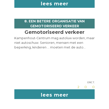
lees meer
8. EEN BETERE ORGANISATIE VAN
GEMOTORISEERD VERKEER
Gemotoriseerd verkeer
Kampenhout-Centrum mag autoluw worden, maar
niet autoschuw. Senioren, mensen met een
beperking, kinderen ... moeten met de auto
kunnen gebracht en opgehaald worden.
Sommige straten zijn inderdaad niet meer
geschikt voor tweerichtingsverkeer. Maar in welke
richting moet dan wel verkeer worden
toegelaten? Wat voor de ene bewoner/bezoeker
optimaal is, is dan weer nadelig voor een andere.
Zijn er geen computermodellen voorhanden die
Eric T.
een vlottere doorstroming kunnen voorspellen?
2
0
0
Nu lijkt het vooral op knip- en plakwerk, ondanks
het ernstige werk van de verkeerscommissie.
lees meer
Zones 30 moeten niet alleen worden aangeduid
met een (veelal te klein) bord, maar ook met een
zichtbare straatinrichting. Bloembaktoestanden