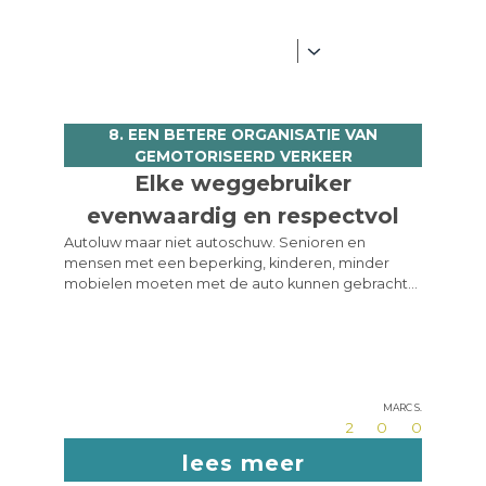
8. EEN BETERE ORGANISATIE VAN
GEMOTORISEERD VERKEER
Elke weggebruiker
evenwaardig en respectvol
Autoluw maar niet autoschuw. Senioren en
mensen met een beperking, kinderen, minder
mobielen moeten met de auto kunnen gebracht
en opgehaald worden. Enkele snelheidsremmers
voor auto's en fietsers zijn aangewezen - geen
bloembak en paaltjestoestanden maar gewoon
afremmende (geen slopende) drempels. Ook
voldoende signalisatie aanbrengen - voor mensen
Marc S.
van buiten het dorp is zelfs de huidige toestand
2
0
0
niet altijd eenvoudig. Probeer in de Kerkstraat
maar eens aan iemand uit te leggen hoe men aan
lees meer
zaal PAX geraakt. Genoeg parkeerplaats en niet bij