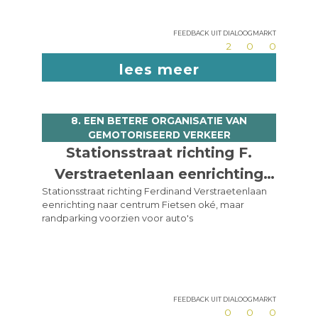
Feedback uit dialoogmarkt
2
0
0
lees meer
8. EEN BETERE ORGANISATIE VAN
GEMOTORISEERD VERKEER
Stationsstraat richting F.
Verstraetenlaan eenrichting
Stationsstraat richting Ferdinand Verstraetenlaan
richting centrum + randparking
eenrichting naar centrum Fietsen oké, maar
voorzien
randparking voorzien voor auto's
Feedback uit dialoogmarkt
0
0
0