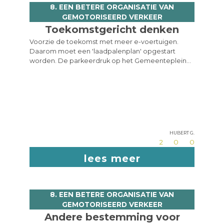
(met reflectoren), paaltjes, ... moeten wel worden
8. EEN BETERE ORGANISATIE VAN
vermeden.
GEMOTORISEERD VERKEER
Toekomstgericht denken
Voorzie de toekomst met meer e-voertuigen.
Daarom moet een 'laadpalenplan' opgestart
worden. De parkeerdruk op het Gemeenteplein
verminderen en elders compenseren is een
goede zaak, zo lijdt de markt onder het feit dat het
plein op het marktmoment parkeervrij is (minder
klanten).
Hubert G.
2
0
0
lees meer
8. EEN BETERE ORGANISATIE VAN
GEMOTORISEERD VERKEER
Andere bestemming voor