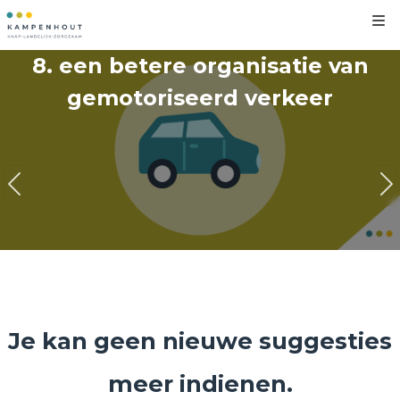
Kl
8. een betere organisatie van
gemotoriseerd verkeer
17
25
0
0
Je kan geen nieuwe suggesties
meer indienen.