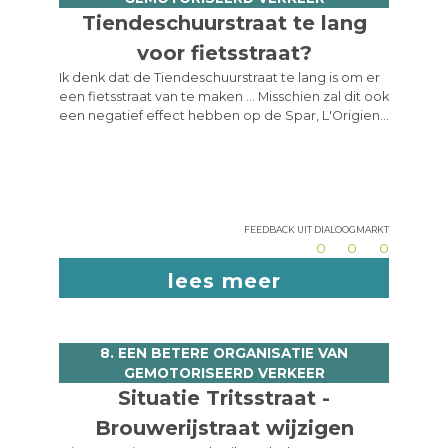
Tiendeschuurstraat te lang
voor fietsstraat?
Ik denk dat de Tiendeschuurstraat te lang is om er
een fietsstraat van te maken ... Misschien zal dit ook
een negatief effect hebben op de Spar, L'Origien,
... ? Is iets met nummerplaatherkenning dan niet
interessanter?
Feedback uit dialoogmarkt
0
0
0
lees meer
8. EEN BETERE ORGANISATIE VAN
GEMOTORISEERD VERKEER
Situatie Tritsstraat -
Brouwerijstraat wijzigen