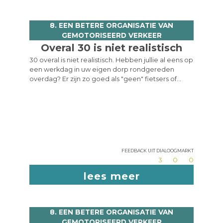
elke festiviteit een omleiding of een
parkeerverbod voorzien zou al helpen.
8. EEN BETERE ORGANISATIE VAN
GEMOTORISEERD VERKEER
Overal 30 is niet realistisch
30 overal is niet realistisch. Hebben jullie al eens op
een werkdag in uw eigen dorp rondgereden
overdag? Er zijn zo goed als "geen" fietsers of
voetgangers. Beperk die 30 bv. van 8 tot 9 uur,
maar heel de dag is belachelijk. Ik vraag mij af wat
de noodzaak is van 30 als er toch niemand op
straat loopt.
Feedback uit dialoogmarkt
3
0
0
lees meer
8. EEN BETERE ORGANISATIE VAN
GEMOTORISEERD VERKEER