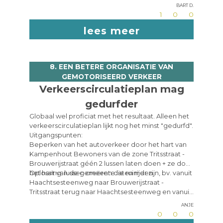
Bart D.
1
0
0
lees meer
8. EEN BETERE ORGANISATIE VAN
GEMOTORISEERD VERKEER
Verkeerscirculatieplan mag
gedurfder
Globaal wel proficiat met het resultaat. Alleen het
verkeerscirculatieplan lijkt nog het minst "gedurfd".
Uitgangspunten:
Beperken van het autoverkeer door het hart van
Kampenhout Bewoners van de zone Tritsstraat -
Brouwerijstraat géén 2 lussen laten doen + ze door
het hart van de gemeente laten rijden.
Oplossing: lussen creëren die ruimer zijn, bv. vanuit
Haachtsesteenweg naar Brouwerijstraat -
Tritsstraat terug naar Haachtsesteenweg en vanuit
die grote lus kleinere lussen maken in het hart van
Anje
de gemeente.
0
0
0