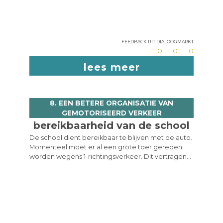
Feedback uit dialoogmarkt
0
0
0
lees meer
8. EEN BETERE ORGANISATIE VAN
GEMOTORISEERD VERKEER
bereikbaarheid van de school
De school dient bereikbaar te blijven met de auto.
Momenteel moet er al een grote toer gereden
worden wegens 1-richtingsverkeer. Dit vertragen
naar 30 km/u draagt niet bij aan de efficiëntie om
kinderen in de ochtend af te zetten. Ik rij bv. 2 maal
door de Tritsstraat: de eerste keer met kinderen
en daarna nog eens nadat de kinderen afgezet
zijn om naar de oprit Zemst te rijden. De zone 30
dient gestaafd te worden met ongelukstatistieken.