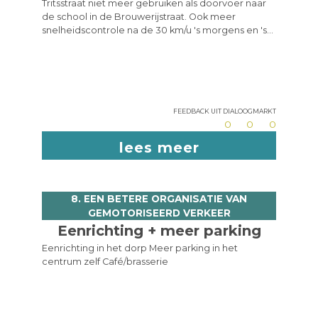
Tritsstraat niet meer gebruiken als doorvoer naar
de school in de Brouwerijstraat. Ook meer
snelheidscontrole na de 30 km/u 's morgens en 's
avonds: heel druk en ook veel kinderen.
Brouwerijstraat terug tweerichtingsverkeer
maken. Parking aan de bib niet voor afzetten en
ophalen kinderen.
Feedback uit dialoogmarkt
0
0
0
lees meer
8. EEN BETERE ORGANISATIE VAN
GEMOTORISEERD VERKEER
Eenrichting + meer parking
Eenrichting in het dorp Meer parking in het
centrum zelf Café/brasserie