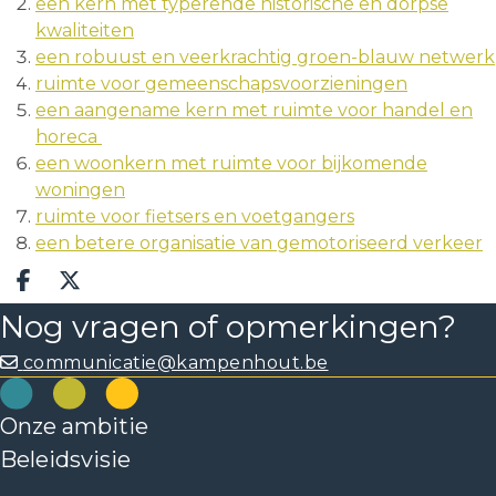
een kern met typerende historische en dorpse
kwaliteiten
een robuust en veerkrachtig groen-blauw netwerk
ruimte voor gemeenschapsvoorzieningen
een aangename kern met ruimte voor handel en
horeca
een woonkern met ruimte voor bijkomende
woningen
ruimte voor fietsers en voetgangers
een betere organisatie van gemotoriseerd verkeer
Deel op facebook
Deel op X
Nog vragen of opmerkingen?
communicatie@kampenhout.be
Onze ambitie
Beleidsvisie